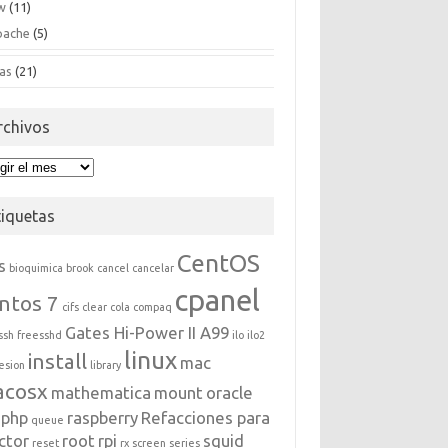
w
(11)
pache
(5)
as
(21)
rchivos
hivos
tiquetas
CentOS
s
bioquimica
brook
cancel
cancelar
cpanel
ntos 7
cifs
clear
cola
compaq
Gates Hi-Power II A99
ssh
freesshd
ilo
ilo2
linux
install
mac
esion
library
acosx
mathematica
mount
oracle
php
raspberry
Refacciones para
queue
ctor
root
rpi
squid
reset
rx
screen
series