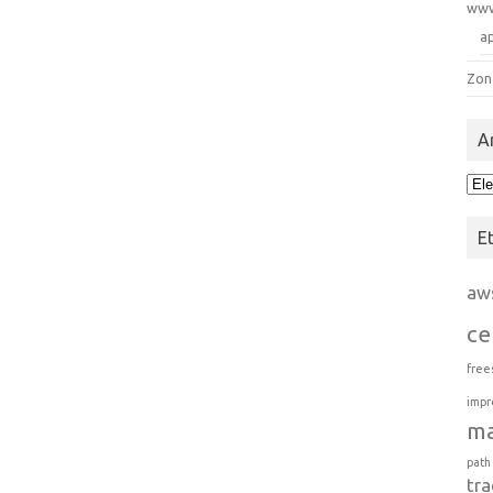
ww
a
Zon
A
Arc
E
aw
ce
free
impr
m
path
tra