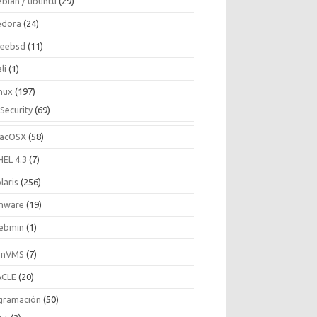
ebian / ubuntu
(29)
edora
(24)
reebsd
(11)
li
(1)
inux
(197)
Security
(69)
acOSX
(58)
HEL 4.3
(7)
laris
(256)
mware
(19)
ebmin
(1)
enVMS
(7)
CLE
(20)
gramación
(50)