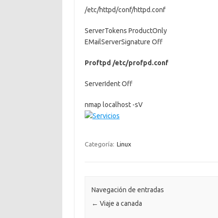
/etc/httpd/conf/httpd.conf
ServerTokens ProductOnly
EMailServerSignature Off
Proftpd
/etc/profpd.conf
ServerIdent Off
nmap localhost -sV
Categoría:
Linux
Navegación de entradas
←
Viaje a canada