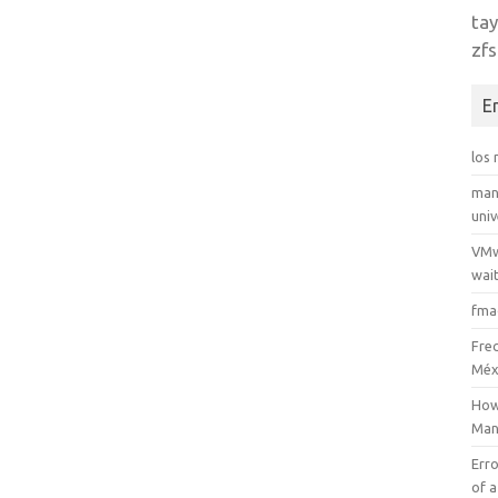
tay
zfs
E
los
man
uni
VMw
wait
fma
Fre
Méx
How
Man
Erro
of a