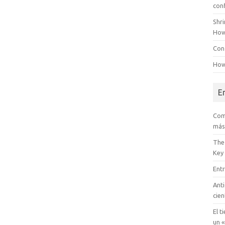
con
Shr
How
Conf
How
E
Com
más
The
Key
Entr
Anti
cien
El t
un «