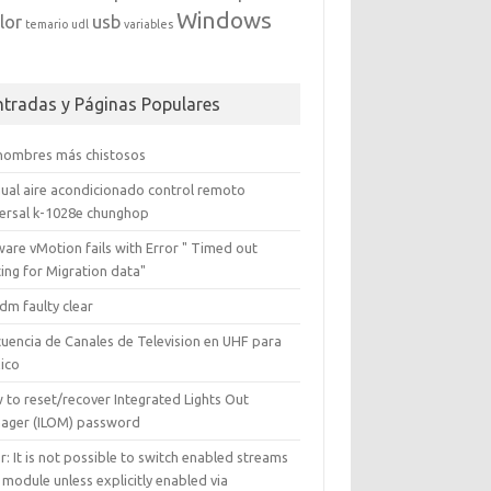
Windows
lor
usb
temario
udl
variables
ntradas y Páginas Populares
 nombres más chistosos
ual aire acondicionado control remoto
versal k-1028e chunghop
are vMotion fails with Error " Timed out
ing for Migration data"
dm faulty clear
cuencia de Canales de Television en UHF para
ico
 to reset/recover Integrated Lights Out
ager (ILOM) password
r: It is not possible to switch enabled streams
 module unless explicitly enabled via