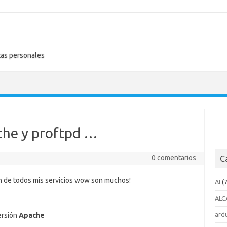
tas personales
Busc
che y proftpd …
0 comentarios
C
ión de todos mis servicios wow son muchos!
AI
(7
ALC
ard
versión
Apache