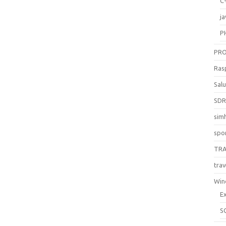
C
ja
P
PR
Ras
Sal
SD
sim
spo
TR
trav
Win
E
S