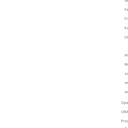
d
F
F
Ka
L
M
R
so
v
w
Op
ORA
Pro