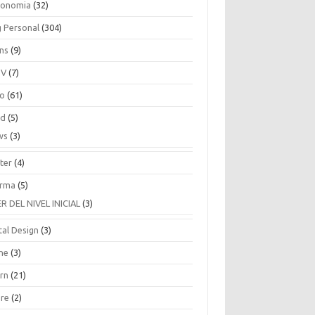
ronomia
(32)
g Personal
(304)
ins
(9)
TV
(7)
co
(61)
ud
(5)
ws
(3)
ter
(4)
rma
(5)
ER DEL NIVEL INICIAL
(3)
tal Design
(3)
ne
(3)
arn
(21)
are
(2)