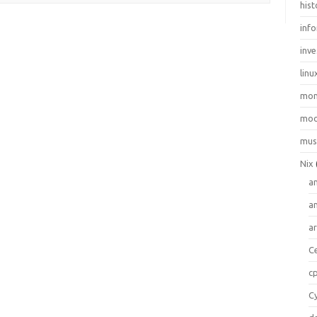
hist
inf
inve
linu
mo
moo
mus
Nix
a
a
a
C
c
C