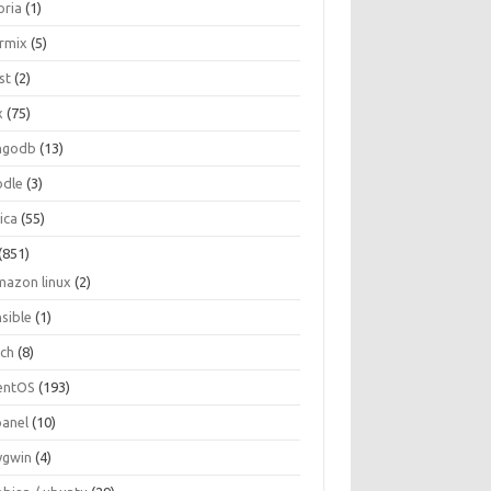
oria
(1)
ormix
(5)
st
(2)
x
(75)
ngodb
(13)
dle
(3)
ica
(55)
(851)
mazon linux
(2)
nsible
(1)
rch
(8)
entOS
(193)
panel
(10)
ygwin
(4)