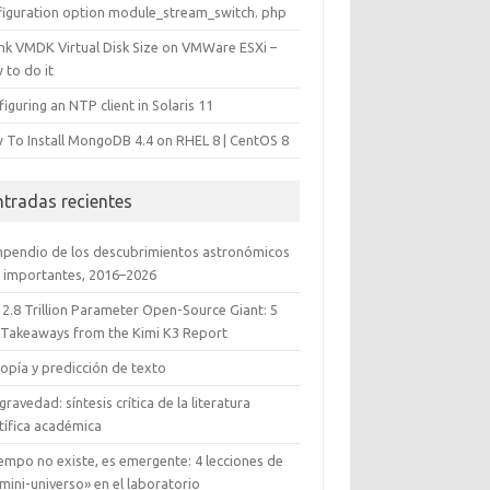
figuration option module_stream_switch. php
ink VMDK Virtual Disk Size on VMWare ESXi –
 to do it
iguring an NTP client in Solaris 11
 To Install MongoDB 4.4 on RHEL 8 | CentOS 8
ntradas recientes
pendio de los descubrimientos astronómicos
 importantes, 2016–2026
 2.8 Trillion Parameter Open-Source Giant: 5
 Takeaways from the Kimi K3 Report
opía y predicción de texto
gravedad: síntesis crítica de la literatura
tífica académica
iempo no existe, es emergente: 4 lecciones de
mini-universo» en el laboratorio