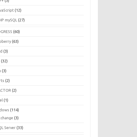
++
(3)
vaScript
(12)
HP mySQL
(27)
OGRESS
(60)
pberry
(63)
ud
(3)
R
(32)
h
(3)
rts
(2)
ACTOR
(2)
el
(1)
dows
(114)
xchange
(3)
QL Server
(33)