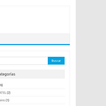
ar:
ategorías
6)
ATEL
(2)
uino
(1)