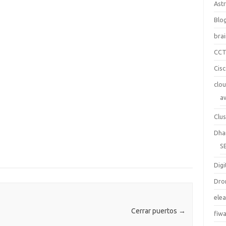
Ast
Blo
bra
CC
Cis
clo
a
Clus
Dha
S
Digi
Dro
ele
Cerrar puertos
→
fiw