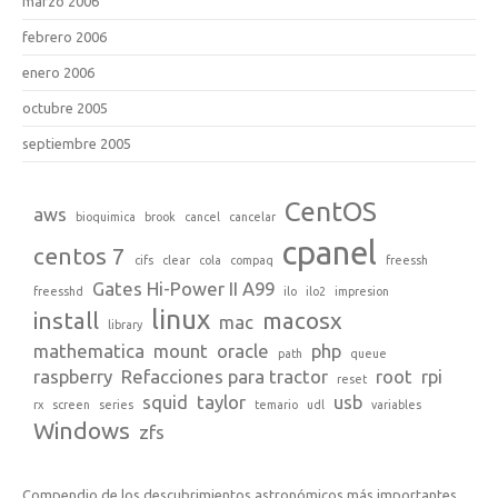
marzo 2006
febrero 2006
enero 2006
octubre 2005
septiembre 2005
CentOS
aws
bioquimica
brook
cancel
cancelar
cpanel
centos 7
cifs
clear
cola
compaq
freessh
Gates Hi-Power II A99
freesshd
ilo
ilo2
impresion
linux
install
macosx
mac
library
mathematica
mount
oracle
php
path
queue
raspberry
Refacciones para tractor
root
rpi
reset
squid
taylor
usb
rx
screen
series
temario
udl
variables
Windows
zfs
Compendio de los descubrimientos astronómicos más importantes,