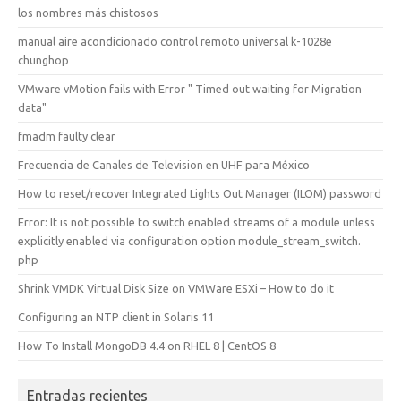
los nombres más chistosos
manual aire acondicionado control remoto universal k-1028e
chunghop
VMware vMotion fails with Error " Timed out waiting for Migration
data"
fmadm faulty clear
Frecuencia de Canales de Television en UHF para México
How to reset/recover Integrated Lights Out Manager (ILOM) password
Error: It is not possible to switch enabled streams of a module unless
explicitly enabled via configuration option module_stream_switch.
php
Shrink VMDK Virtual Disk Size on VMWare ESXi – How to do it
Configuring an NTP client in Solaris 11
How To Install MongoDB 4.4 on RHEL 8 | CentOS 8
Entradas recientes