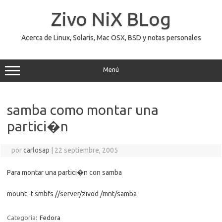
Saltar
al
Zivo NiX BLog
contenido
Acerca de Linux, Solaris, Mac OSX, BSD y notas personales
Menú
samba como montar una
partici�n
por
carlosap
|
22 septiembre, 2005
Para montar una partici�n con samba
mount -t smbfs //server/zivod /mnt/samba
Categoría:
Fedora