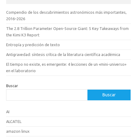
Compendio de los descubrimientos astronómicos más importantes,
2016–2026
The 2.8 Trillion Parameter Open-Source Giant: 5 Key Takeaways from
the Kimi K3 Report
Entropía y predicción de texto
Antigravedad: síntesis crítica de la literatura científica académica
El tiempo no existe, es emergente: 4 lecciones de un «mini-universo»
en el laboratorio
Buscar
Buscar
AI
ALCATEL
amazon linux