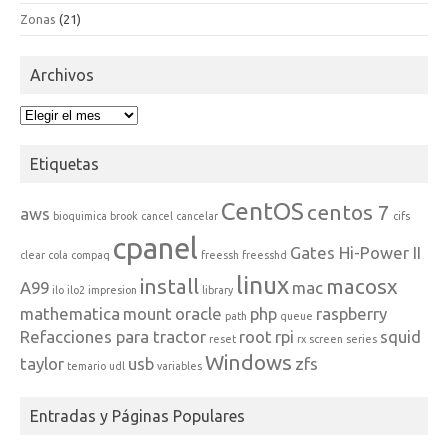
Zonas
(21)
Archivos
Archivos
Etiquetas
CentOS
centos 7
aws
bioquimica
brook
cancel
cancelar
cifs
cpanel
Gates Hi-Power II
clear
cola
compaq
freessh
freesshd
linux
install
macosx
A99
mac
ilo
ilo2
impresion
library
mathematica
mount
oracle
php
raspberry
path
queue
Refacciones para tractor
root
rpi
squid
reset
rx
screen
series
Windows
taylor
usb
zfs
temario
udl
variables
Entradas y Páginas Populares