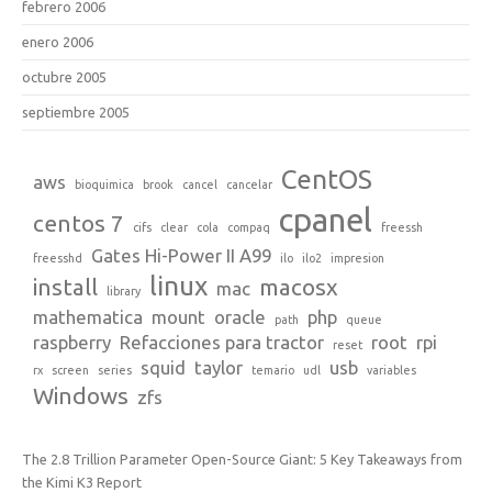
febrero 2006
enero 2006
octubre 2005
septiembre 2005
CentOS
aws
bioquimica
brook
cancel
cancelar
cpanel
centos 7
cifs
clear
cola
compaq
freessh
Gates Hi-Power II A99
freesshd
ilo
ilo2
impresion
linux
install
macosx
mac
library
mathematica
mount
oracle
php
path
queue
raspberry
Refacciones para tractor
root
rpi
reset
squid
taylor
usb
rx
screen
series
temario
udl
variables
Windows
zfs
The 2.8 Trillion Parameter Open-Source Giant: 5 Key Takeaways from
the Kimi K3 Report