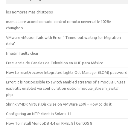
los nombres más chistosos
manual aire acondicionado control remoto universal k-1028e
chunghop
VMware vMotion fails with Error " Timed out waiting for Migration
data"
fmadm faulty clear
Frecuencia de Canales de Television en UHF para México
How to reset/recover Integrated Lights Out Manager (ILOM) password
Error: It is not possible to switch enabled streams of a module unless
explicitly enabled via configuration option module_stream_switch.
php
Shrink VMDK Virtual Disk Size on VMWare ESXi – How to do it
Configuring an NTP client in Solaris 11
How To Install MongoDB 4.4 on RHEL 8 | CentOS 8