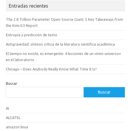
Entradas recientes
The 2.8 Trillion Parameter Open-Source Giant: 5 Key Takeaways from
the Kimi K3 Report
Entropía y predicción de texto
Antigravedad: síntesis crítica de la literatura científica académica
El tiempo no existe, es emergente: 4 lecciones de un «mini-universo»
en el laboratorio
Chicago – Does Anybody Really Know What Time It Is?
Buscar
Buscar
AI
ALCATEL
amazon linux