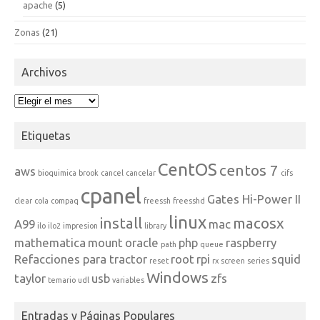
apache
(5)
Zonas
(21)
Archivos
Archivos
Etiquetas
CentOS
centos 7
aws
bioquimica
brook
cancel
cancelar
cifs
cpanel
Gates Hi-Power II
clear
cola
compaq
freessh
freesshd
linux
install
macosx
A99
mac
ilo
ilo2
impresion
library
mathematica
mount
oracle
php
raspberry
path
queue
Refacciones para tractor
root
rpi
squid
reset
rx
screen
series
Windows
taylor
usb
zfs
temario
udl
variables
Entradas y Páginas Populares