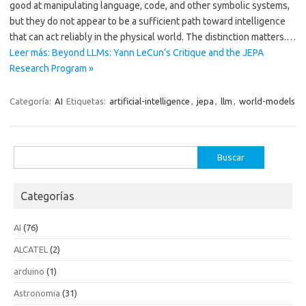
good at manipulating language, code, and other symbolic systems,
but they do not appear to be a sufficient path toward intelligence
that can act reliably in the physical world. The distinction matters.…
Leer más: Beyond LLMs: Yann LeCun’s Critique and the JEPA
Research Program »
Categoría:
AI
Etiquetas:
artificial-intelligence
,
jepa
,
llm
,
world-models
Buscar:
Categorías
AI
(76)
ALCATEL
(2)
arduino
(1)
Astronomia
(31)