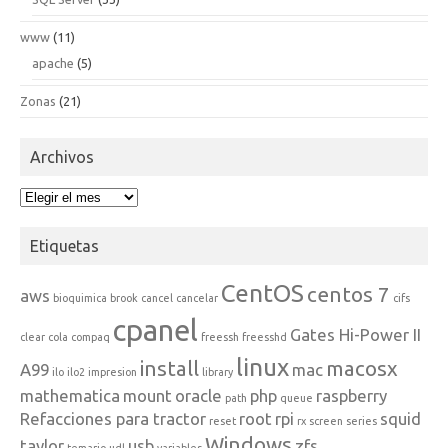
www
(11)
apache
(5)
Zonas
(21)
Archivos
Archivos
Etiquetas
CentOS
centos 7
aws
bioquimica
brook
cancel
cancelar
cifs
cpanel
Gates Hi-Power II
clear
cola
compaq
freessh
freesshd
linux
install
macosx
A99
mac
ilo
ilo2
impresion
library
mathematica
mount
oracle
php
raspberry
path
queue
Refacciones para tractor
root
rpi
squid
reset
rx
screen
series
Windows
taylor
usb
zfs