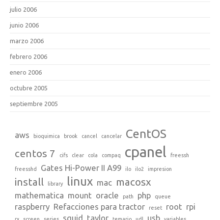
julio 2006
junio 2006
marzo 2006
febrero 2006
enero 2006
octubre 2005
septiembre 2005
CentOS
aws
bioquimica
brook
cancel
cancelar
cpanel
centos 7
cifs
clear
cola
compaq
freessh
Gates Hi-Power II A99
freesshd
ilo
ilo2
impresion
linux
install
macosx
mac
library
mathematica
mount
oracle
php
path
queue
raspberry
Refacciones para tractor
root
rpi
reset
squid
taylor
usb
rx
screen
series
temario
udl
variables