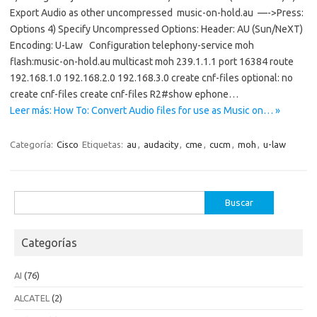
Export Audio as other uncompressed music-on-hold.au —->Press:
Options 4) Specify Uncompressed Options: Header: AU (Sun/NeXT)
Encoding: U-Law Configuration telephony-service moh
flash:music-on-hold.au multicast moh 239.1.1.1 port 16384 route
192.168.1.0 192.168.2.0 192.168.3.0 create cnf-files optional: no
create cnf-files create cnf-files R2#show ephone…
Leer más: How To: Convert Audio files for use as Music on… »
Categoría:
Cisco
Etiquetas:
au
,
audacity
,
cme
,
cucm
,
moh
,
u-law
Buscar:
Categorías
AI
(76)
ALCATEL
(2)