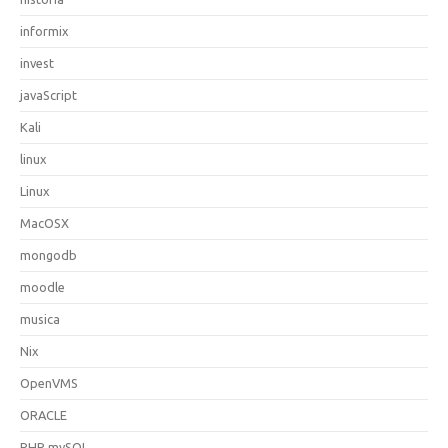
informix
invest
javaScript
Kali
linux
Linux
MacOSX
mongodb
moodle
musica
Nix
OpenVMS
ORACLE
PHP mySQL