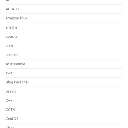
ALCATEL
amazon linux
ansible
apache
arch
arduino
Astronomia
aws
Blog Personal
brains
C++
CCTV
CentOS
Cisco