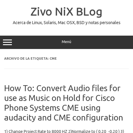
Saltar
al
Zivo NiX BLog
contenido
Acerca de Linux, Solaris, Mac OSX, BSD y notas personales
Menú
ARCHIVO DE LA ETIQUETA:
CME
How To: Convert Audio files for
use as Music on Hold for Cisco
Phone Systems CME using
audacity and CME configuration
1) Change Project Rate to 8000 HZ 2)Normalize to ( 0.20 -0.20 ) 3)