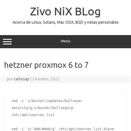
Saltar
al
Zivo NiX BLog
contenido
Acerca de Linux, Solaris, Mac OSX, BSD y notas personales
Menú
hetzner proxmox 6 to 7
por
carlosap
|
24 enero, 2022
sed -i 's/buster\/updates/bullseye-
security/g;s/buster/bullseye/g' 
/etc/apt/sources.list

sed -i 's/^deb/#deb/g' /etc/apt/sources.list.d/pve-