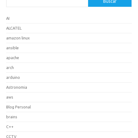
Buscar
AI
ALCATEL
amazon linux
ansible
apache
arch
arduino
Astronomia
aws
Blog Personal
brains
C++
CCTV