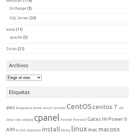
Windows
(114)
Exchange
(3)
SQL Server
(33)
www
(11)
apache
(5)
Zonas
(21)
Archivos
Archivos
Etiquetas
CentOS
centos 7
aws
bioquimica
brook
cancel
cancelar
cifs
cpanel
Gates Hi-Power II
clear
cola
compaq
freessh
freesshd
linux
install
macosx
A99
mac
ilo
ilo2
impresion
library