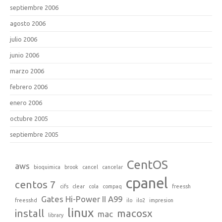
septiembre 2006
agosto 2006
julio 2006
junio 2006
marzo 2006
febrero 2006
enero 2006
octubre 2005
septiembre 2005
CentOS
aws
bioquimica
brook
cancel
cancelar
cpanel
centos 7
cifs
clear
cola
compaq
freessh
Gates Hi-Power II A99
freesshd
ilo
ilo2
impresion
linux
install
macosx
mac
library