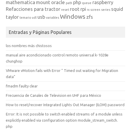
mathematica
mount
oracle
php
raspberry
path
queue
Refacciones para tractor
root
rpi
squid
reset
rx
screen
series
Windows
taylor
usb
zfs
temario
udl
variables
Entradas y Páginas Populares
los nombres más chistosos
manual aire acondicionado control remoto universal k-1028e
chunghop
VMware vMotion fails with Error " Timed out waiting for Migration
data"
fmadm faulty clear
Frecuencia de Canales de Television en UHF para México
How to reset/recover Integrated Lights Out Manager (ILOM) password
Error: It is not possible to switch enabled streams of a module unless
explicitly enabled via configuration option module_stream_switch.
php