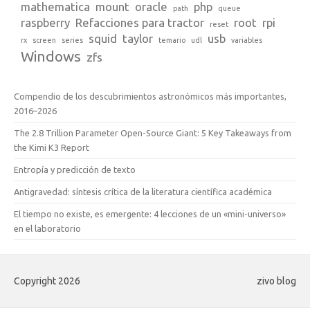
mathematica
mount
oracle
php
path
queue
raspberry
Refacciones para tractor
root
rpi
reset
squid
taylor
usb
rx
screen
series
temario
udl
variables
Windows
zfs
Compendio de los descubrimientos astronómicos más importantes,
2016–2026
The 2.8 Trillion Parameter Open-Source Giant: 5 Key Takeaways from
the Kimi K3 Report
Entropía y predicción de texto
Antigravedad: síntesis crítica de la literatura científica académica
El tiempo no existe, es emergente: 4 lecciones de un «mini-universo»
en el laboratorio
Copyright 2026
zivo blog