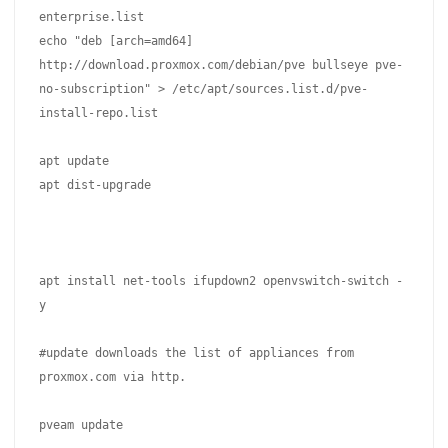
enterprise.list

echo "deb [arch=amd64] 
http://download.proxmox.com/debian/pve bullseye pve-
no-subscription" > /etc/apt/sources.list.d/pve-
install-repo.list

apt update

apt dist-upgrade

apt install net-tools 
ifupdown2 
openvswitch-switch -
y

#update downloads the list of appliances from 
proxmox.com via http. 

pveam update
