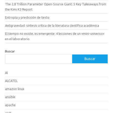
The 2.8 Trillion Parameter Open-Source Giant: 5 Key Takeaways from
the Kimi K3 Report
Entropía y predicción de texto
Antigravedad: síntesis crítica de la literatura científica académica
El tiempo no existe, es emergente: 4 lecciones de un «mini-universo»
en el laboratorio
Buscar
Buscar
AI
ALCATEL
amazon linux
ansible
apache
arch