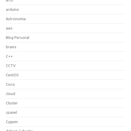
arduino
Astronomia
aws
Blog Personal
brains
C++
CCTV
CentOS
Cisco
cloud
Cluster
cpanel
Cygwin
debian / ubuntu