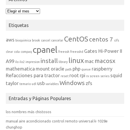
Archivos
Etiquetas
CentOS
centos 7
aws
bioquimica
brook
cancel
cancelar
cifs
cpanel
Gates Hi-Power II
clear
cola
compaq
freessh
freesshd
linux
install
macosx
A99
mac
ilo
ilo2
impresion
library
mathematica
mount
oracle
php
raspberry
path
queue
Refacciones para tractor
root
rpi
squid
reset
rx
screen
series
Windows
taylor
usb
zfs
temario
udl
variables
Entradas y Páginas Populares
los nombres más chistosos
manual aire acondicionado control remoto universal k-1028e
chunghop