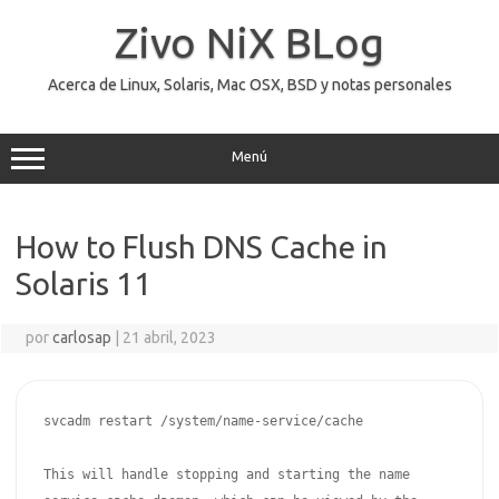
Saltar
al
Zivo NiX BLog
contenido
Acerca de Linux, Solaris, Mac OSX, BSD y notas personales
Menú
How to Flush DNS Cache in
Solaris 11
por
carlosap
|
21 abril, 2023
svcadm restart /system/name-service/cache

This will handle stopping and starting the name 