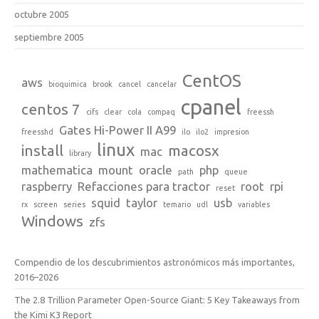
octubre 2005
septiembre 2005
CentOS
aws
bioquimica
brook
cancel
cancelar
cpanel
centos 7
cifs
clear
cola
compaq
freessh
Gates Hi-Power II A99
freesshd
ilo
ilo2
impresion
linux
install
macosx
mac
library
mathematica
mount
oracle
php
path
queue
raspberry
Refacciones para tractor
root
rpi
reset
squid
taylor
usb
rx
screen
series
temario
udl
variables
Windows
zfs
Compendio de los descubrimientos astronómicos más importantes,
2016–2026
The 2.8 Trillion Parameter Open-Source Giant: 5 Key Takeaways from
the Kimi K3 Report