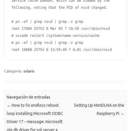
service cache daemon, which can be viewed by the 
following, noting that the PID of nscd changed.

# ps -ef | grep nscd | grep -v grep

root 27004 25753 0 Mar 05 ? 19:59 /usr/sbin/nscd

# svcadm restart /system/name-service/cache

# ps -ef | grep nscd | grep -v grep

root 10668 25753 0 13:59:49 ? 0:01 /usr/sbin/nscd
Categoría:
solaris
Navegación de entradas
←
How to fix endless reboot
Setting Up MiniDLNA on the
loop installing Microsoft ODBC
Raspberry Pi
→
Driver 17 – message: microsoft
ole db driver for sql server a