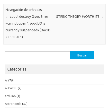
Navegación de entradas
←
zpool destroy Gives Error
STRING THEORY WORTH IT?
→
«cannot open ‘
‘: pool I/O is
currently suspended» (Doc ID
2255050.1)
Buscar:
Categorías
AI
(76)
ALCATEL
(2)
arduino
(1)
Astronomia
(32)