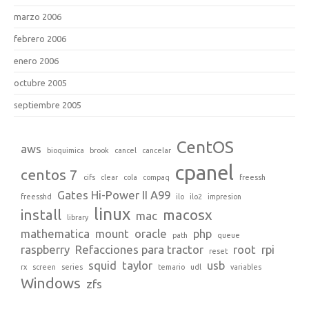
marzo 2006
febrero 2006
enero 2006
octubre 2005
septiembre 2005
CentOS
aws
bioquimica
brook
cancel
cancelar
cpanel
centos 7
cifs
clear
cola
compaq
freessh
Gates Hi-Power II A99
freesshd
ilo
ilo2
impresion
linux
install
macosx
mac
library
mathematica
mount
oracle
php
path
queue
raspberry
Refacciones para tractor
root
rpi
reset
squid
taylor
usb
rx
screen
series
temario
udl
variables
Windows
zfs