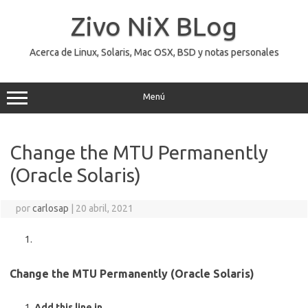
Saltar
al
Zivo NiX BLog
contenido
Acerca de Linux, Solaris, Mac OSX, BSD y notas personales
Menú
Change the MTU Permanently
(Oracle Solaris)
por
carlosap
|
20 abril, 2021
Change the MTU Permanently (Oracle Solaris)
Add this line in