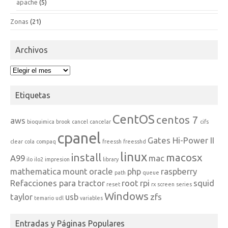
apache
(5)
Zonas
(21)
Archivos
Archivos
Etiquetas
CentOS
centos 7
aws
bioquimica
brook
cancel
cancelar
cifs
cpanel
Gates Hi-Power II
clear
cola
compaq
freessh
freesshd
linux
install
macosx
A99
mac
ilo
ilo2
impresion
library
mathematica
mount
oracle
php
raspberry
path
queue
Refacciones para tractor
root
rpi
squid
reset
rx
screen
series
Windows
taylor
usb
zfs
temario
udl
variables
Entradas y Páginas Populares