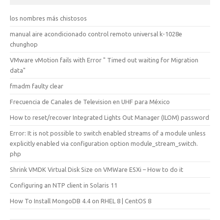
los nombres más chistosos
manual aire acondicionado control remoto universal k-1028e
chunghop
VMware vMotion fails with Error " Timed out waiting for Migration
data"
fmadm faulty clear
Frecuencia de Canales de Television en UHF para México
How to reset/recover Integrated Lights Out Manager (ILOM) password
Error: It is not possible to switch enabled streams of a module unless
explicitly enabled via configuration option module_stream_switch.
php
Shrink VMDK Virtual Disk Size on VMWare ESXi – How to do it
Configuring an NTP client in Solaris 11
How To Install MongoDB 4.4 on RHEL 8 | CentOS 8