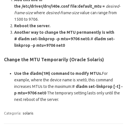
the /etc/driver/drv/i40e.conf file:default_mtu =
desired-
frame-size
where
desired-frame-size
value can range from
1500 to 9706.
Reboot the server.
Another way to change the MTU permanently is with
# dladm set-linkprop -p mtu=9706 net0.
#
dladm set-
linkprop -p mtu=9706 net0
Change the MTU Temporarily (Oracle Solaris)
Use the dladm(1M) command to modify MTUs.
For
example, where the device name is xnet0, this command
increases MTUs to the maximum:#
dladm set-linkprop [-t] -
p mtu=9706 net0
The temporary setting lasts only until the
next reboot of the server.
Categoría:
solaris