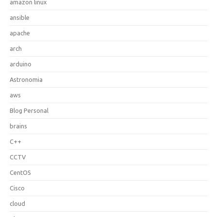
amazon linux
ansible
apache
arch
arduino
Astronomia
aws
Blog Personal
brains
C++
CCTV
CentOS
Cisco
cloud