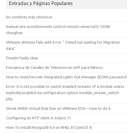
Entradas y Páginas Populares
los nombres más chistosos
manual aire acondicionado control remoto universal k-1028e
chunghop
VMware vMotion fails with Error " Timed out waiting for Migration
data"
fmadm faulty clear
Frecuencia de Canales de Television en UHF para México
How to reset/recover Integrated Lights Out Manager (ILOM) password
Error: It is not possible to switch enabled streams of a module unless
explicitly enabled via configuration option module_stream_switch.
php
Shrink VMDK Virtual Disk Size on VMWare ESXi – How to do it
Configuring an NTP client in Solaris 11
How To Install MongoDB 4.4 on RHEL 8 | CentOS 8