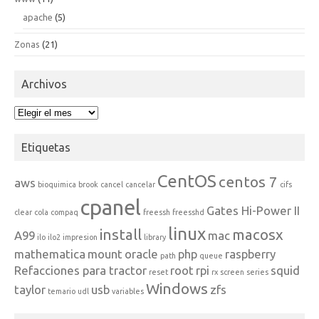
apache
(5)
Zonas
(21)
Archivos
Archivos
Etiquetas
CentOS
centos 7
aws
bioquimica
brook
cancel
cancelar
cifs
cpanel
Gates Hi-Power II
clear
cola
compaq
freessh
freesshd
linux
install
macosx
A99
mac
ilo
ilo2
impresion
library
mathematica
mount
oracle
php
raspberry
path
queue
Refacciones para tractor
root
rpi
squid
reset
rx
screen
series
Windows
taylor
usb
zfs
temario
udl
variables