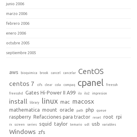
junio 2006
marzo 2006
febrero 2006
enero 2006
octubre 2005
septiembre 2005
CentOS
aws
bioquimica
brook
cancel
cancelar
cpanel
centos 7
cifs
clear
cola
compaq
freessh
Gates Hi-Power II A99
freesshd
ilo
ilo2
impresion
linux
install
macosx
mac
library
mathematica
mount
oracle
php
path
queue
raspberry
Refacciones para tractor
root
rpi
reset
squid
taylor
usb
rx
screen
series
temario
udl
variables
Windows
zfs