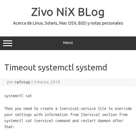
Saltar
al
Zivo NiX BLog
contenido
Acerca de Linux, Solaris, Mac OSX, BSD y notas personales
Menú
Timeout systemctl systemd
por
carlosap
|
4 marzo, 2018
systemctl cat
Then you need to create a {service}.service file to override
your settings with information from [Service] section from
systemctl cat {service} command and restart daemon after
that: