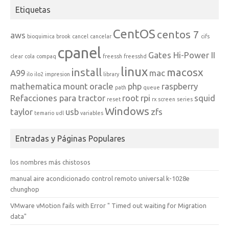
Etiquetas
CentOS
centos 7
aws
bioquimica
brook
cancel
cancelar
cifs
cpanel
Gates Hi-Power II
clear
cola
compaq
freessh
freesshd
linux
install
macosx
A99
mac
ilo
ilo2
impresion
library
mathematica
mount
oracle
php
raspberry
path
queue
Refacciones para tractor
root
rpi
squid
reset
rx
screen
series
Windows
taylor
usb
zfs
temario
udl
variables
Entradas y Páginas Populares
los nombres más chistosos
manual aire acondicionado control remoto universal k-1028e
chunghop
VMware vMotion fails with Error " Timed out waiting for Migration
data"