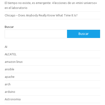
El tiempo no existe, es emergente: 4 lecciones de un «mini-universo»
en el laboratorio
Chicago – Does Anybody Really Know What Time It Is?
Buscar
Buscar
AI
ALCATEL
amazon linux
ansible
apache
arch
arduino
Astronomia