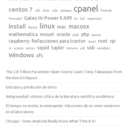
cpanel
centos 7
cifs
clear
cola
compaq
freessh
Gates Hi-Power II A99
freesshd
ilo
ilo2
impresion
linux
install
macosx
mac
library
mathematica
mount
oracle
php
path
queue
raspberry
Refacciones para tractor
root
rpi
reset
squid
taylor
usb
rx
screen
series
temario
udl
variables
Windows
zfs
The 2.8 Trillion Parameter Open-Source Giant: 5 Key Takeaways from
the Kimi K3 Report
Entropía y predicción de texto
Antigravedad: síntesis crítica de la literatura científica académica
El tiempo no existe, es emergente: 4 lecciones de un «mini-universo»
en el laboratorio
Chicago – Does Anybody Really Know What Time It Is?