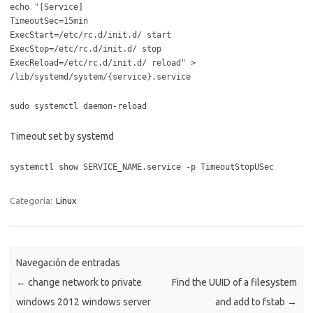
echo "[Service]
TimeoutSec=15min
ExecStart=/etc/rc.d/init.d/
start
ExecStop=/etc/rc.d/init.d/
stop
ExecReload=/etc/rc.d/init.d/
reload" >
/lib/systemd/system/{service}.service
sudo systemctl daemon-reload
Timeout set by systemd
systemctl show SERVICE_NAME.service -p TimeoutStopUSec
Categoría:
Linux
Navegación de entradas
←
change network to private
Find the UUID of a filesystem
windows 2012 windows server
and add to fstab
→