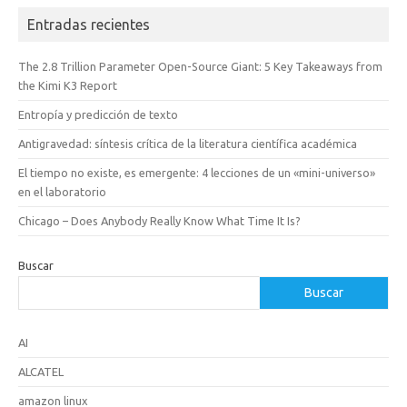
Entradas recientes
The 2.8 Trillion Parameter Open-Source Giant: 5 Key Takeaways from
the Kimi K3 Report
Entropía y predicción de texto
Antigravedad: síntesis crítica de la literatura científica académica
El tiempo no existe, es emergente: 4 lecciones de un «mini-universo»
en el laboratorio
Chicago – Does Anybody Really Know What Time It Is?
Buscar
Buscar
AI
ALCATEL
amazon linux