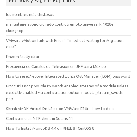
Entradas y Páginas Populares
los nombres más chistosos
manual aire acondicionado control remoto universal k-1028e
chunghop
VMware vMotion fails with Error " Timed out waiting for Migration
data"
fmadm faulty clear
Frecuencia de Canales de Television en UHF para México
How to reset/recover Integrated Lights Out Manager (ILOM) password
Error: It is not possible to switch enabled streams of a module unless
explicitly enabled via configuration option module_stream_switch.
php
Shrink VMDK Virtual Disk Size on VMWare ESXi – How to do it
Configuring an NTP client in Solaris 11
How To Install MongoDB 4.4 on RHEL 8 | CentOS 8