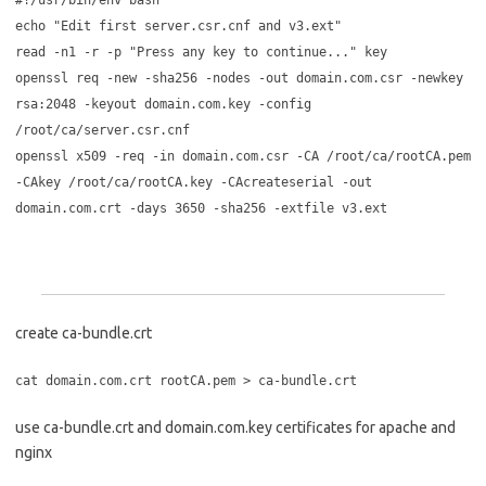
#!/usr/bin/env bash
echo "Edit first server.csr.cnf and v3.ext"
read -n1 -r -p "Press any key to continue..." key
openssl req -new -sha256 -nodes -out domain.com.csr -newkey
rsa:2048 -keyout domain.com.key -config
/root/ca/server.csr.cnf
openssl x509 -req -in domain.com.csr -CA /root/ca/rootCA.pem
-CAkey /root/ca/rootCA.key -CAcreateserial -out
domain.com.crt -days 3650 -sha256 -extfile v3.ext
create ca-bundle.crt
cat domain.com.crt rootCA.pem > ca-bundle.crt
use ca-bundle.crt and domain.com.key certificates for apache and
nginx