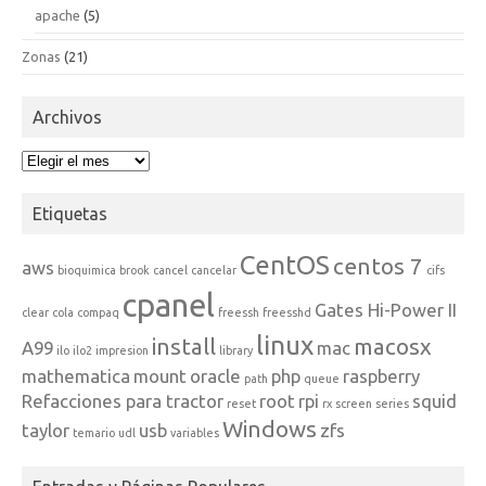
apache
(5)
Zonas
(21)
Archivos
Archivos
Etiquetas
CentOS
centos 7
aws
bioquimica
brook
cancel
cancelar
cifs
cpanel
Gates Hi-Power II
clear
cola
compaq
freessh
freesshd
linux
install
macosx
A99
mac
ilo
ilo2
impresion
library
mathematica
mount
oracle
php
raspberry
path
queue
Refacciones para tractor
root
rpi
squid
reset
rx
screen
series
Windows
taylor
usb
zfs
temario
udl
variables