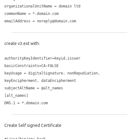
organizationalUnitName = domain ltd
commonName = *.domain.com
emailAddress =
noreply@domain.com
create v3.ext with:
authorityKeyIdentifier=keyid,issuer
basicConstraints=CA:FALSE
keyUsage = digitalSignature, nonRepudiation,
keyEncipherment, dataEncipherment
subjectAltName = @alt_names
[alt_names]
DNS.1 = *.domain.com
Create Self signed Certificate