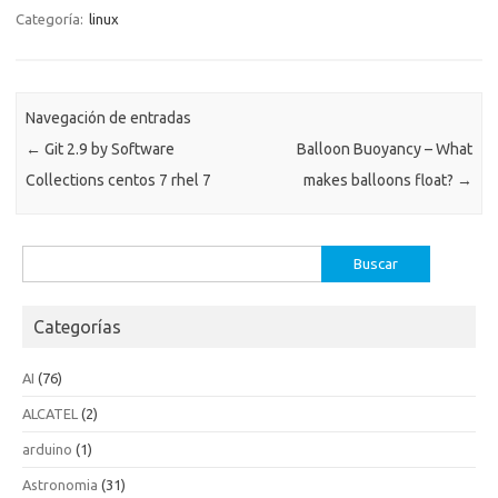
Categoría:
linux
Navegación de entradas
←
Git 2.9 by Software
Balloon Buoyancy – What
Collections centos 7 rhel 7
makes balloons float?
→
Buscar:
Categorías
AI
(76)
ALCATEL
(2)
arduino
(1)
Astronomia
(31)