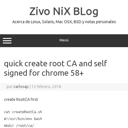
Saltar
al
Zivo NiX BLog
contenido
Acerca de Linux, Solaris, Mac OSX, BSD y notas personales
Menú
quick create root CA and self
signed for chrome 58+
por
carlosap
|
12 febrero, 2018
create RootCA first
cat createRootCa.sh
#!/usr/bin/env bash
mkdir /root/ca/