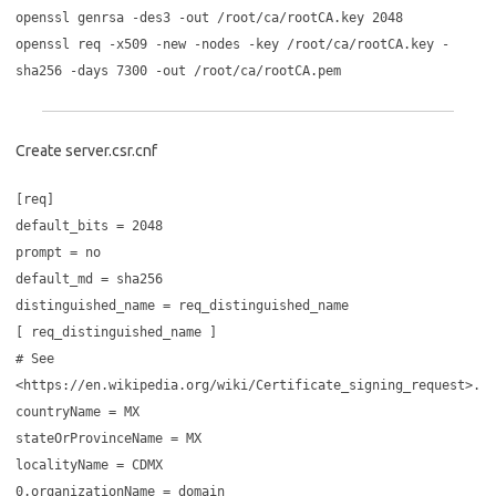
openssl genrsa -des3 -out /root/ca/rootCA.key 2048
openssl req -x509 -new -nodes -key /root/ca/rootCA.key -
sha256 -days 7300 -out /root/ca/rootCA.pem
Create server.csr.cnf
[req]
default_bits = 2048
prompt = no
default_md = sha256
distinguished_name = req_distinguished_name
[ req_distinguished_name ]
# See
<https://en.wikipedia.org/wiki/Certificate_signing_request>.
countryName = MX
stateOrProvinceName = MX
localityName = CDMX
0.organizationName = domain