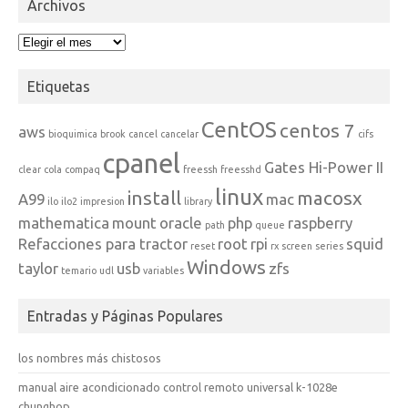
Archivos
Archivos
Etiquetas
CentOS
centos 7
aws
bioquimica
brook
cancel
cancelar
cifs
cpanel
Gates Hi-Power II
clear
cola
compaq
freessh
freesshd
linux
install
macosx
A99
mac
ilo
ilo2
impresion
library
mathematica
mount
oracle
php
raspberry
path
queue
Refacciones para tractor
root
rpi
squid
reset
rx
screen
series
Windows
taylor
usb
zfs
temario
udl
variables
Entradas y Páginas Populares
los nombres más chistosos
manual aire acondicionado control remoto universal k-1028e
chunghop