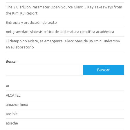
The 2.8 Trillion Parameter Open-Source Giant: 5 Key Takeaways from
the Kimi K3 Report
Entropía y predicción de texto
Antigravedad: síntesis crítica de la literatura científica académica
El tiempo no existe, es emergente: 4 lecciones de un «mini-universo»
en el laboratorio
Buscar
Buscar
AI
ALCATEL
amazon linux
ansible
apache