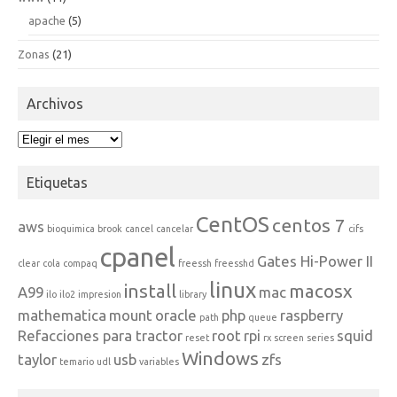
apache
(5)
Zonas
(21)
Archivos
Archivos
Etiquetas
CentOS
centos 7
aws
bioquimica
brook
cancel
cancelar
cifs
cpanel
Gates Hi-Power II
clear
cola
compaq
freessh
freesshd
linux
install
macosx
A99
mac
ilo
ilo2
impresion
library
mathematica
mount
oracle
php
raspberry
path
queue
Refacciones para tractor
root
rpi
squid
reset
rx
screen
series
Windows
taylor
usb
zfs
temario
udl
variables