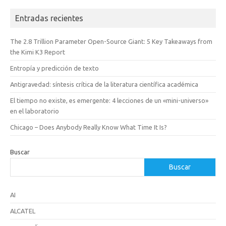
Entradas recientes
The 2.8 Trillion Parameter Open-Source Giant: 5 Key Takeaways from
the Kimi K3 Report
Entropía y predicción de texto
Antigravedad: síntesis crítica de la literatura científica académica
El tiempo no existe, es emergente: 4 lecciones de un «mini-universo»
en el laboratorio
Chicago – Does Anybody Really Know What Time It Is?
Buscar
Buscar
AI
ALCATEL