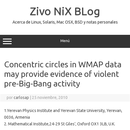
Saltar
al
Zivo NiX BLog
contenido
Acerca de Linux, Solaris, Mac OSX, BSD y notas personales
Menú
Concentric circles in WMAP data
may provide evidence of violent
pre-Big-Bang activity
por
carlosap
|
25 noviembre, 2010
1.Yerevan Physics Institute and Yerevan State University, Yerevan,
0036, Armenia
2. Mathematical Institute,24-29 St Giles’, Oxford OX1 3LB, U.K.