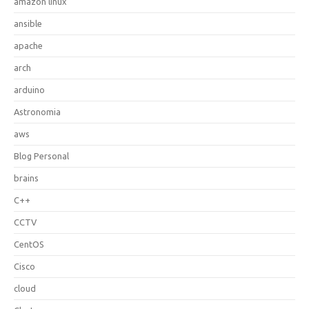
amazon linux
ansible
apache
arch
arduino
Astronomia
aws
Blog Personal
brains
C++
CCTV
CentOS
Cisco
cloud