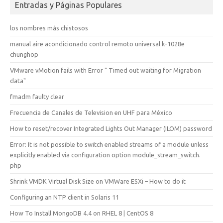
Entradas y Páginas Populares
los nombres más chistosos
manual aire acondicionado control remoto universal k-1028e
chunghop
VMware vMotion fails with Error " Timed out waiting for Migration
data"
fmadm faulty clear
Frecuencia de Canales de Television en UHF para México
How to reset/recover Integrated Lights Out Manager (ILOM) password
Error: It is not possible to switch enabled streams of a module unless
explicitly enabled via configuration option module_stream_switch.
php
Shrink VMDK Virtual Disk Size on VMWare ESXi – How to do it
Configuring an NTP client in Solaris 11
How To Install MongoDB 4.4 on RHEL 8 | CentOS 8