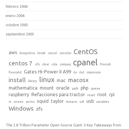
febrero 2006
enero 2006
octubre 2005
septiembre 2005
CentOS
aws
bioquimica
brook
cancel
cancelar
cpanel
centos 7
cifs
clear
cola
compaq
freessh
Gates Hi-Power II A99
freesshd
ilo
ilo2
impresion
linux
install
macosx
mac
library
mathematica
mount
oracle
php
path
queue
raspberry
Refacciones para tractor
root
rpi
reset
squid
taylor
usb
rx
screen
series
temario
udl
variables
Windows
zfs
The 2.8 Trillion Parameter Open-Source Giant: 5 Key Takeaways from