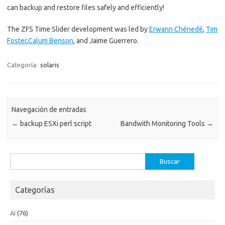
can backup and restore files safely and efficiently!
The ZFS Time Slider development was led by
Erwann Chénedé
,
Tim
Foster
,
Calum Benson
, and Jaime Guerrero.
Categoría:
solaris
Navegación de entradas
←
backup ESXi perl script
Bandwith Monitoring Tools
→
Buscar:
Categorías
AI
(76)