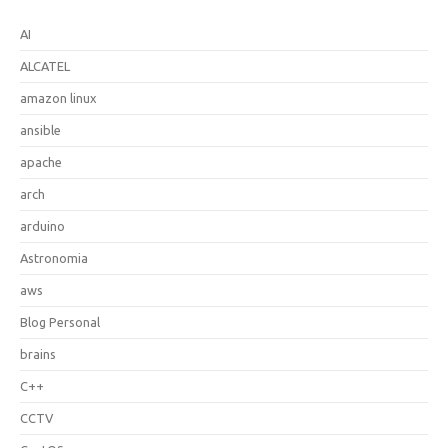
AI
ALCATEL
amazon linux
ansible
apache
arch
arduino
Astronomia
aws
Blog Personal
brains
C++
CCTV