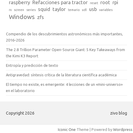
raspberry
Refacciones para tractor
root
rpi
reset
squid
taylor
usb
rx
screen
series
temario
udl
variables
Windows
zfs
Compendio de los descubrimientos astronómicos más importantes,
2016–2026
The 2.8 Trillion Parameter Open-Source Giant: 5 Key Takeaways from
the Kimi K3 Report
Entropía y predicción de texto
Antigravedad: síntesis crítica de la literatura científica académica
El tiempo no existe, es emergente: 4 lecciones de un «mini-universo»
en el laboratorio
Copyright 2026
zivo blog
Iconic One
Theme | Powered by
Wordpress