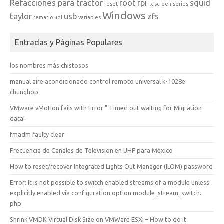
Refacciones para tractor
root
rpi
squid
reset
rx
screen
series
Windows
taylor
usb
zfs
temario
udl
variables
Entradas y Páginas Populares
los nombres más chistosos
manual aire acondicionado control remoto universal k-1028e
chunghop
VMware vMotion fails with Error " Timed out waiting for Migration
data"
fmadm faulty clear
Frecuencia de Canales de Television en UHF para México
How to reset/recover Integrated Lights Out Manager (ILOM) password
Error: It is not possible to switch enabled streams of a module unless
explicitly enabled via configuration option module_stream_switch.
php
Shrink VMDK Virtual Disk Size on VMWare ESXi – How to do it