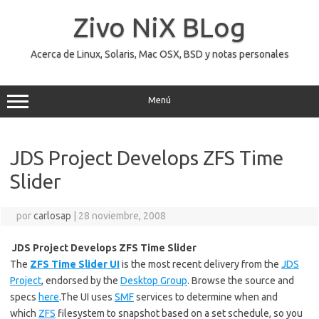
Saltar
al
Zivo NiX BLog
contenido
Acerca de Linux, Solaris, Mac OSX, BSD y notas personales
Menú
JDS Project Develops ZFS Time
Slider
por
carlosap
|
28 noviembre, 2008
JDS Project Develops ZFS Time Slider
The
ZFS Time Slider UI
is the most recent delivery from the
JDS
Project
, endorsed by the
Desktop Group
. Browse the source and
specs
here
.The UI uses
SMF
services to determine when and
which
ZFS
filesystem to snapshot based on a set schedule, so you