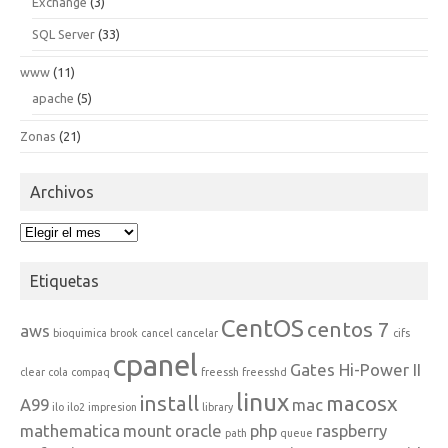
Exchange
(3)
SQL Server
(33)
www
(11)
apache
(5)
Zonas
(21)
Archivos
Archivos
Etiquetas
CentOS
centos 7
aws
bioquimica
brook
cancel
cancelar
cifs
cpanel
Gates Hi-Power II
clear
cola
compaq
freessh
freesshd
linux
install
macosx
A99
mac
ilo
ilo2
impresion
library
mathematica
mount
oracle
php
raspberry
path
queue