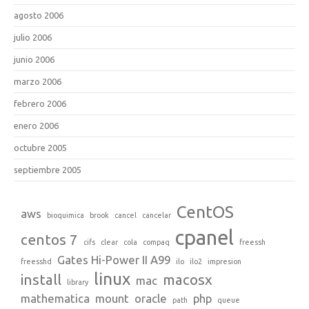
agosto 2006
julio 2006
junio 2006
marzo 2006
febrero 2006
enero 2006
octubre 2005
septiembre 2005
CentOS
aws
bioquimica
brook
cancel
cancelar
cpanel
centos 7
cifs
clear
cola
compaq
freessh
Gates Hi-Power II A99
freesshd
ilo
ilo2
impresion
linux
install
macosx
mac
library
mathematica
mount
oracle
php
path
queue