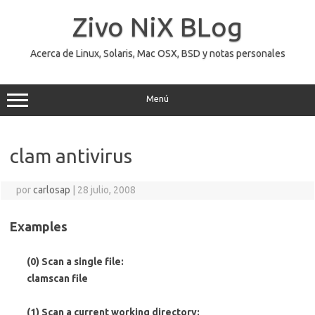
Saltar
al
Zivo NiX BLog
contenido
Acerca de Linux, Solaris, Mac OSX, BSD y notas personales
Menú
clam antivirus
por
carlosap
|
28 julio, 2008
Examples
(0) Scan a single file:
clamscan
file
(1) Scan a current working directory: