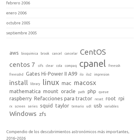
febrero 2006
enero 2006
octubre 2005
septiembre 2005
CentOS
aws
bioquimica
brook
cancel
cancelar
cpanel
centos 7
cifs
clear
cola
compaq
freessh
Gates Hi-Power II A99
freesshd
ilo
ilo2
impresion
linux
install
macosx
mac
library
mathematica
mount
oracle
php
path
queue
raspberry
Refacciones para tractor
root
rpi
reset
squid
taylor
usb
rx
screen
series
temario
udl
variables
Windows
zfs
Compendio de los descubrimientos astronómicos más importantes,
2016–2026