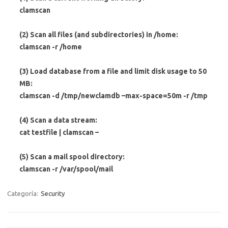
clamscan
(2) Scan
all
files
(and subdirectories) in /home:
clamscan
-r /home
(3) Load database from a file and limit disk usage to 50
MB:
clamscan
-d /tmp/newclamdb –max-space=50m -r /tmp
(4) Scan a data stream:
cat testfile |
clamscan
–
(5) Scan a mail spool directory:
clamscan
-r /var/spool/mail
Categoría:
Security