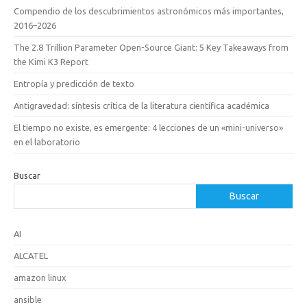
Compendio de los descubrimientos astronómicos más importantes,
2016–2026
The 2.8 Trillion Parameter Open-Source Giant: 5 Key Takeaways from
the Kimi K3 Report
Entropía y predicción de texto
Antigravedad: síntesis crítica de la literatura científica académica
El tiempo no existe, es emergente: 4 lecciones de un «mini-universo»
en el laboratorio
Buscar
Buscar
AI
ALCATEL
amazon linux
ansible