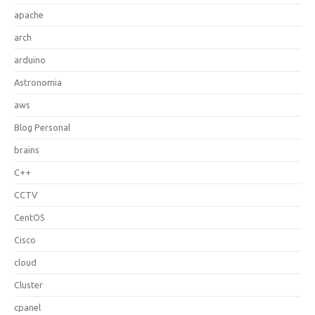
apache
arch
arduino
Astronomia
aws
Blog Personal
brains
C++
CCTV
CentOS
Cisco
cloud
Cluster
cpanel