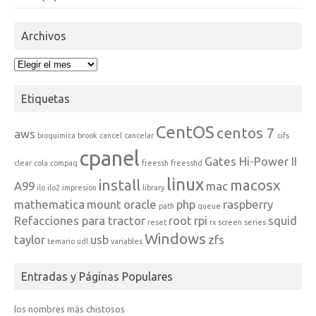
Archivos
Archivos
Etiquetas
CentOS
centos 7
aws
bioquimica
brook
cancel
cancelar
cifs
cpanel
Gates Hi-Power II
clear
cola
compaq
freessh
freesshd
linux
install
macosx
A99
mac
ilo
ilo2
impresion
library
mathematica
mount
oracle
php
raspberry
path
queue
Refacciones para tractor
root
rpi
squid
reset
rx
screen
series
Windows
taylor
usb
zfs
temario
udl
variables
Entradas y Páginas Populares
los nombres más chistosos