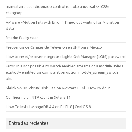
manual aire acondicionado control remoto universal k-1028e
chunghop
VMware vMotion fails with Error " Timed out waiting for Migration
data"
fmadm faulty clear
Frecuencia de Canales de Television en UHF para México
How to reset/recover Integrated Lights Out Manager (ILOM) password
Error: It is not possible to switch enabled streams of a module unless
explicitly enabled via configuration option module_stream_switch.
php
Shrink VMDK Virtual Disk Size on VMWare ESXi – How to do it
Configuring an NTP client in Solaris 11
How To Install MongoDB 4.4 on RHEL 8 | CentOS 8
Entradas recientes