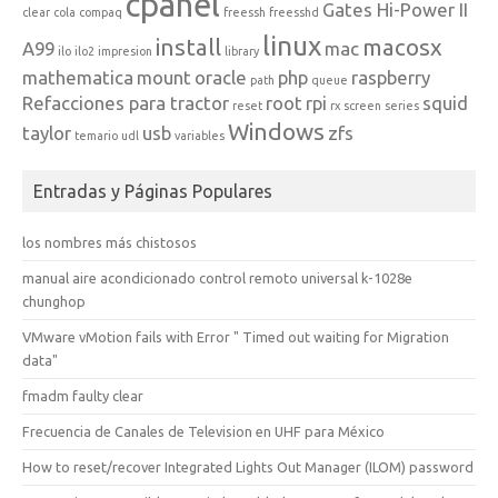
cpanel
Gates Hi-Power II
clear
cola
compaq
freessh
freesshd
linux
install
macosx
A99
mac
ilo
ilo2
impresion
library
mathematica
mount
oracle
php
raspberry
path
queue
Refacciones para tractor
root
rpi
squid
reset
rx
screen
series
Windows
taylor
usb
zfs
temario
udl
variables
Entradas y Páginas Populares
los nombres más chistosos
manual aire acondicionado control remoto universal k-1028e
chunghop
VMware vMotion fails with Error " Timed out waiting for Migration
data"
fmadm faulty clear
Frecuencia de Canales de Television en UHF para México
How to reset/recover Integrated Lights Out Manager (ILOM) password