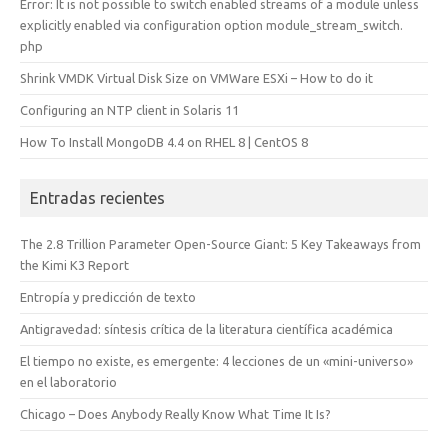
Error: It is not possible to switch enabled streams of a module unless
explicitly enabled via configuration option module_stream_switch.
php
Shrink VMDK Virtual Disk Size on VMWare ESXi – How to do it
Configuring an NTP client in Solaris 11
How To Install MongoDB 4.4 on RHEL 8 | CentOS 8
Entradas recientes
The 2.8 Trillion Parameter Open-Source Giant: 5 Key Takeaways from
the Kimi K3 Report
Entropía y predicción de texto
Antigravedad: síntesis crítica de la literatura científica académica
El tiempo no existe, es emergente: 4 lecciones de un «mini-universo»
en el laboratorio
Chicago – Does Anybody Really Know What Time It Is?