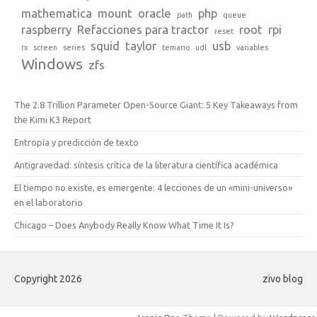
mathematica
mount
oracle
php
path
queue
raspberry
Refacciones para tractor
root
rpi
reset
squid
taylor
usb
rx
screen
series
temario
udl
variables
Windows
zfs
The 2.8 Trillion Parameter Open-Source Giant: 5 Key Takeaways from
the Kimi K3 Report
Entropía y predicción de texto
Antigravedad: síntesis crítica de la literatura científica académica
El tiempo no existe, es emergente: 4 lecciones de un «mini-universo»
en el laboratorio
Chicago – Does Anybody Really Know What Time It Is?
Copyright 2026
zivo blog