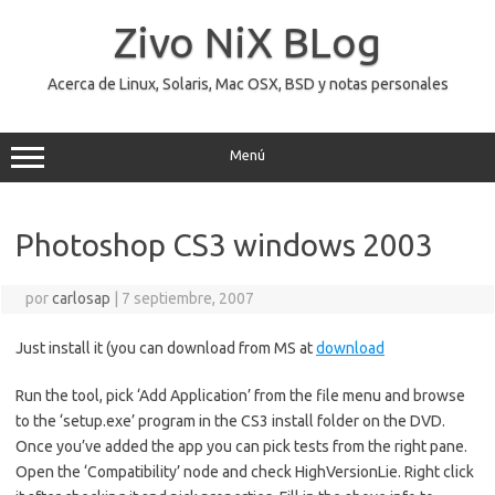
Saltar
al
Zivo NiX BLog
contenido
Acerca de Linux, Solaris, Mac OSX, BSD y notas personales
Menú
Photoshop CS3 windows 2003
por
carlosap
|
7 septiembre, 2007
Just install it (you can download from MS at
download
Run the tool, pick ‘Add Application’ from the file menu and browse
to the ‘setup.exe’ program in the CS3 install folder on the DVD.
Once you’ve added the app you can pick tests from the right pane.
Open the ‘Compatibility’ node and check HighVersionLie. Right click