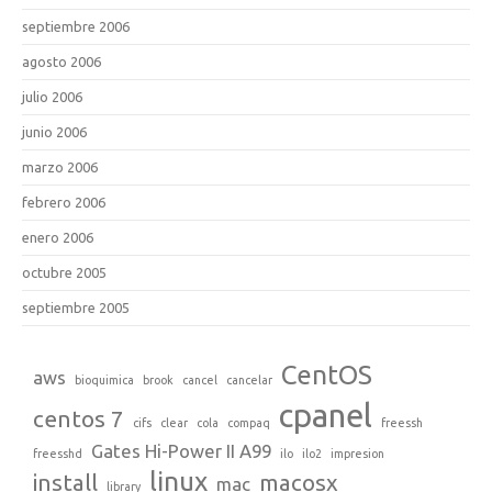
septiembre 2006
agosto 2006
julio 2006
junio 2006
marzo 2006
febrero 2006
enero 2006
octubre 2005
septiembre 2005
CentOS
aws
bioquimica
brook
cancel
cancelar
cpanel
centos 7
cifs
clear
cola
compaq
freessh
Gates Hi-Power II A99
freesshd
ilo
ilo2
impresion
linux
install
macosx
mac
library