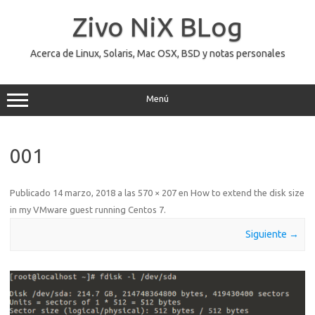
Saltar
al
Zivo NiX BLog
contenido
Acerca de Linux, Solaris, Mac OSX, BSD y notas personales
Menú
001
Publicado
14 marzo, 2018
a las
570 × 207
en
How to extend the disk size
in my VMware guest running Centos 7
.
Siguiente →